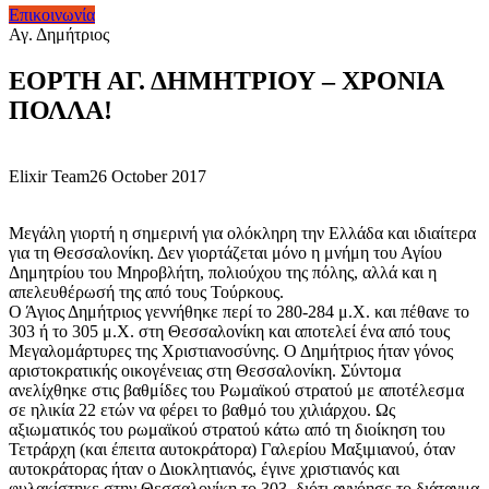
Επικοινωνία
Αγ. Δημήτριος
ΕΟΡΤΗ ΑΓ. ΔΗΜΗΤΡΙΟΥ – ΧΡΟΝΙΑ
ΠΟΛΛΑ!
Elixir Team
26 October 2017
Μεγάλη γιορτή η σημερινή για ολόκληρη την Ελλάδα και ιδιαίτερα
για τη Θεσσαλονίκη. Δεν γιορτάζεται μόνο η μνήμη του Αγίου
Δημητρίου του Μηροβλήτη, πολιούχου της πόλης, αλλά και η
απελευθέρωσή της από τους Τούρκους.
Ο Άγιος Δημήτριος γεννήθηκε περί το 280-284 μ.Χ. και πέθανε το
303 ή το 305 μ.Χ. στη Θεσσαλονίκη και αποτελεί ένα από τους
Μεγαλομάρτυρες της Χριστιανοσύνης. Ο Δημήτριος ήταν γόνος
αριστοκρατικής οικογένειας στη Θεσσαλονίκη. Σύντομα
ανελίχθηκε στις βαθμίδες του Ρωμαϊκού στρατού με αποτέλεσμα
σε ηλικία 22 ετών να φέρει το βαθμό του χιλιάρχου. Ως
αξιωματικός του ρωμαϊκού στρατού κάτω από τη διοίκηση του
Τετράρχη (και έπειτα αυτοκράτορα) Γαλερίου Μαξιμιανού, όταν
αυτοκράτορας ήταν ο Διοκλητιανός, έγινε χριστιανός και
φυλακίστηκε στην Θεσσαλονίκη το 303, διότι αγνόησε το διάταγμα