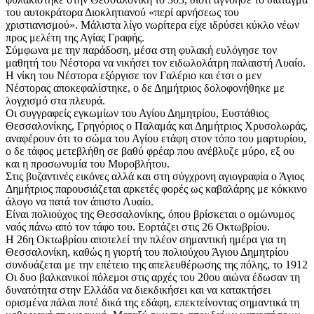
του αυτοκράτορα Διοκλητιανού «περί αρνήσεως του
χριστιανισμού». Μάλιστα λίγο νωρίτερα είχε ιδρύσει κύκλο νέων
προς μελέτη της Αγίας Γραφής.
Σύμφωνα με την παράδοση, μέσα στη φυλακή ευλόγησε τον
μαθητή του Νέστορα να νικήσει τον ειδωλολάτρη παλαιστή Λυαίο.
Η νίκη του Νέστορα εξόργισε τον Γαλέριο και έτσι ο μεν
Νέστορας αποκεφαλίστηκε, ο δε Δημήτριος δολοφονήθηκε με
λογχισμό στα πλευρά.
Οι συγγραφείς εγκωμίων του Αγίου Δημητρίου, Ευστάθιος
Θεσσαλονίκης, Γρηγόριος ο Παλαμάς και Δημήτριος Χρυσολωράς,
αναφέρουν ότι το σώμα του Αγίου ετάφη στον τόπο του μαρτυρίου,
ο δε τάφος μετεβλήθη σε βαθύ φρέαρ που ανέβλυζε μύρο, εξ ου
και η προσωνυμία του Μυροβλήτου.
Στις βυζαντινές εικόνες αλλά και στη σύγχρονη αγιογραφία ο Άγιος
Δημήτριος παρουσιάζεται αρκετές φορές ως καβαλάρης με κόκκινο
άλογο να πατά τον άπιστο Λυαίο.
Είναι πολιούχος της Θεσσαλονίκης, όπου βρίσκεται ο ομώνυμος
ναός πάνω από τον τάφο του. Εορτάζει στις 26 Οκτωβρίου.
Η 26η Οκτωβρίου αποτελεί την πλέον σημαντική ημέρα για τη
Θεσσαλονίκη, καθώς η γιορτή του πολιούχου Άγιου Δημητρίου
συνδυάζεται με την επέτειο της απελευθέρωσης της πόλης, το 1912
Οι δυο βαλκανικοί πόλεμοι στις αρχές του 20ου αιώνα έδωσαν τη
δυνατότητα στην Ελλάδα να διεκδικήσει και να κατακτήσει
ορισμένα πάλαι ποτέ δικά της εδάφη, επεκτείνοντας σημαντικά τη