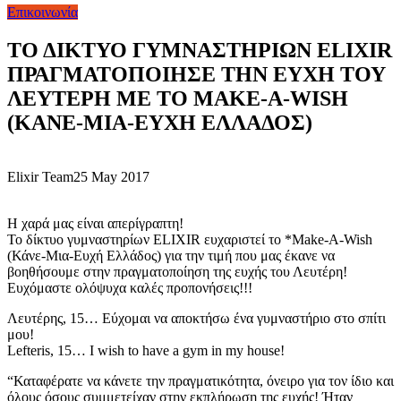
Επικοινωνία
ΤΟ ΔΙΚΤΥΟ ΓΥΜΝΑΣΤΗΡΙΩΝ ELIXIR
ΠΡΑΓΜΑΤΟΠΟΙΗΣΕ ΤΗΝ ΕΥΧΗ ΤΟΥ
ΛΕΥΤΕΡΗ ΜΕ ΤΟ MAKE-A-WISH
(ΚΑΝΕ-ΜΙΑ-ΕΥΧΗ ΕΛΛΑΔΟΣ)
Elixir Team
25 May 2017
Η χαρά μας είναι απερίγραπτη!
Το δίκτυο γυμναστηρίων ELIXIR ευχαριστεί το *Make-A-Wish
(Κάνε-Μια-Ευχή Ελλάδος) για την τιμή που μας έκανε να
βοηθήσουμε στην πραγματοποίηση της ευχής του Λευτέρη!
Ευχόμαστε ολόψυχα καλές προπονήσεις!!!
Λευτέρης, 15… Εύχομαι να αποκτήσω ένα γυμναστήριο στο σπίτι
μου!
Lefteris, 15… I wish to have a gym in my house!
“Καταφέρατε να κάνετε την πραγματικότητα, όνειρο για τον ίδιο και
όλους όσους συμμετείχαν στην εκπλήρωση της ευχής! Ήταν