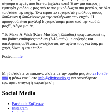
σίγουρα στιγμές που δεν θα ξεχάσει ποτέ! Ήταν μια υπέροχη
εμπειρία για όλους μας από το πιο μικρό έως το πιο μεγάλο, σε όλα
τα στάδια της ευχής. Ένα τεράστιο ευχαριστώ για όλους όσους
δούλεψαν ή δουλεύουν για την εκπλήρωση των ευχών. Η
προσφορά είναι μεγάλη! Ευχαριστούμε μέσα από την καρδιά
μας!”, Λόγια μαμάς
*To Μake-A-Wish (Κάνε-Μια-Ευχή Ελλάδος) πραγματοποιεί τις
πιο βαθιές επιθυμίες παιδιών (3-18 ετών) με σοβαρές και
απειλητικές ασθένειες, ενισχύοντας τον αγώνα τους για ζωή, με
χαρά, δύναμη και ελπίδα.
Posted in
life
Μη διστάσετε να επικοινωνήσετε με την ομάδα μας στο
2310 859
880
η μέσω email στο
info@elixirstudio.gr
για οποιαδήποτε
ερώτηση, ανάγκη ή παρατήρηση.
Social Media
Facebook Ευζώνων
Instagram