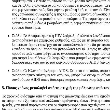
συμπτώματα. Σε αυτό το στάδιο το ιϊκό φορτίο ανευρίσκεται 
και σε άλλα βιολογικά υγρά και συνεπώς η μολυσματικότητα 
να εμφανιστούν εντός δύο μηνών μετά τη έκθεση στον ιό. Είνα
της γριπώδους συνδρομής ή της λοιμώδους μονοπυρήνωσης (πί
εκδηλώσει ένα ή περισσότερα συμπτώματα. Τα συμπτώματα σ
διάστημα από 2 έως 4 βδομάδες ενώ η λεμφαδενοπάθεια μπορε
χρονικό διάστημα.
Στάδιο Β: Ασυμπτωματική HIV λοίμωξη ή κλινικά λανθάνουσα
αναπαράγεται με χαμηλούς ρυθμούς, καθώς με τη πάροδο του
λεμφοκυττάρων επανέρχεται σε φυσιολογικά επίπεδα με αποτέ
Ωστόσο, το άτομο μπορεί να μεταδώσει τον ιό. Χωρίς τη λήψ
προοδευτικά καταστρέφεται το ανοσοποιητικό σύστημα του ατ
μια σειρά λοιμώξεων. Οι λοιμώξεις που μπορεί να εμφανιστού
διαφορετικές από αυτές του κλινικού συνδρόμου AIDS (πίνακα
Στάδιο C: Κλινικό σύνδρομο AIDS. Σε αυτό το στάδιο, όπου π
ανοσοποιητικό σύστημα του ατόμου, μπορεί να εκδηλωθούνσυ
συνδρόμου AIDS όπως διάφορες καιροσκοπικές λοιμώξεις και
5. Πόσος χρόνος μεσολαβεί από τη στιγμή της μόλυνσης από τον
Το χρονικό διάστημα από τη στιγμή της μόλυνσης έως και την εμφάν
σε άτομο και εξαρτάται από πολλούς παράγοντες, όπως είναι η κατάσ
ηλικία, γενετικοί παράγοντες και οι συμπεριφορές που σχετίζονται με
Θεωρητικά κάποιος/α που έχει μολυνθεί από HIV και δε λαμβάνει 