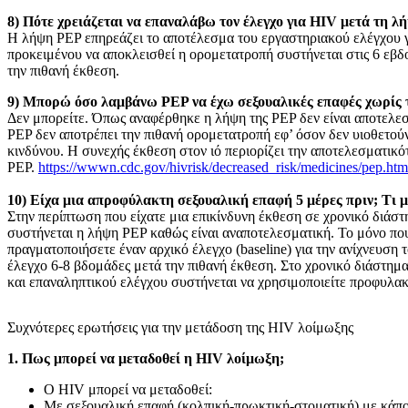
8) Πότε χρειάζεται να επαναλάβω τον έλεγχο για HIV μετά τη 
Η λήψη PEP επηρεάζει το αποτέλεσμα του εργαστηριακού ελέγχου 
προκειμένου να αποκλεισθεί η ορομετατροπή συστήνεται στις 6 εβδο
την πιθανή έκθεση.
9) Μπορώ όσο λαμβάνω PEP να έχω σεξουαλικές επαφές χωρίς 
Δεν μπορείτε. Όπως αναφέρθηκε η λήψη της PEP δεν είναι αποτελε
PEP δεν αποτρέπει την πιθανή ορομετατροπή εφ’ όσον δεν υιοθετο
κινδύνου. Η συνεχής έκθεση στον ιό περιορίζει την αποτελεσματικό
PEP.
https://wwwn.cdc.gov/hivrisk/decreased_risk/medicines/pep.htm
10) Είχα μια απροφύλακτη σεξουαλική επαφή 5 μέρες πριν; Τι 
Στην περίπτωση που είχατε μια επικίνδυνη έκθεση σε χρονικό διάσ
συστήνεται η λήψη PEP καθώς είναι αναποτελεσματική. Το μόνο που 
πραγματοποιήσετε έναν αρχικό έλεγχο (baseline) για την ανίχνευση
έλεγχο 6-8 βδομάδες μετά την πιθανή έκθεση. Στο χρονικό διάστημ
και επαναληπτικού ελέγχου συστήνεται να χρησιμοποιείτε προφυλακ
Συχνότερες ερωτήσεις για την μετάδοση της HIV λοίμωξης
1. Πως μπορεί να μεταδοθεί η HIV λοίμωξη;
Ο HIV μπορεί να μεταδοθεί:
Με σεξουαλική επαφή (κολπική-πρωκτική-στοματική) με κάπο