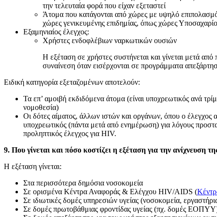
την τελευταία φορά που είχαν εξεταστεί
Άτομα που κατάγονται από χώρες με υψηλό επιπολασμό
χώρες γενικευμένης επιδημίας, όπως χώρες Υποσαχαρί
Εξαμηνιαίος έλεγχος:
Χρήστες ενδοφλέβιων ναρκωτικών ουσιών
Η εξέταση σε χρήστες συστήνεται και γίνεται μετά απ
συναίνεση όταν εισέρχονται σε προγράμματα απεξάρτησ
Ειδική κατηγορία εξεταζομένων αποτελούν:
Τα επ’ αμοιβή εκδιδόμενα άτομα (είναι υποχρεωτικός ανά τρ
νομοθεσία)
Οι δότες αίματος, άλλων ιστών και οργάνων, όπου ο έλεγχος α
υποχρεωτικός (πάντα μετά από ενημέρωση) για λόγους προστασ
προληπτικός έλεγχος για HIV.
9. Που γίνεται και πόσο κοστίζει η εξέταση για την ανίχνευση τ
Η εξέταση γίνεται:
Στα περισσότερα δημόσια νοσοκομεία
Σε ορισμένα Κέντρα Αναφοράς & Ελέγχου HIV/AIDS (
Κέντρ
Σε ιδιωτικές δομές υπηρεσιών υγείας (νοσοκομεία, εργαστήρι
Σε δομές πρωτοβάθμιας φροντίδας υγείας (πχ. δομές ΕΟΠΥΥ