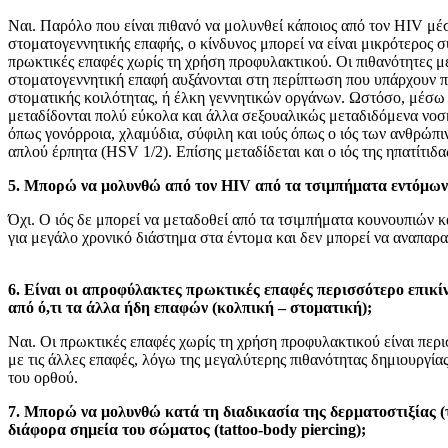
Ναι. Παρόλο που είναι πιθανό να μολυνθεί κάποιος από τον HIV μ
στοματογεννητικής επαφής, ο κίνδυνος μπορεί να είναι μικρότερος συ
πρωκτικές επαφές χωρίς τη χρήση προφυλακτικού. Οι πιθανότητες 
στοματογεννητική επαφή αυξάνονται στη περίπτωση που υπάρχουν π
στοματικής κοιλότητας, ή έλκη γεννητικών οργάνων. Ωστόσο, μέσω
μεταδίδονται πολύ εύκολα και άλλα σεξουαλικώς μεταδιδόμενα νοσ
όπως γονόρροια, χλαμύδια, σύφιλη και ιούς όπως ο ιός των ανθρώπ
απλού έρπητα (HSV 1/2). Επίσης μεταδίδεται και ο ιός της ηπατίτιδ
5. Μπορώ να μολυνθώ από τον HIV από τα τσιμπήματα εντόμων
Όχι. Ο ιός δε μπορεί να μεταδοθεί από τα τσιμπήματα κουνουπιών 
για μεγάλο χρονικό διάστημα στα έντομα και δεν μπορεί να αναπαρα
6. Είναι οι απροφύλακτες πρωκτικές επαφές περισσότερο επικίν
από ό,τι τα άλλα ήδη επαφών (κολπική – στοματική);
Ναι. Οι πρωκτικές επαφές χωρίς τη χρήση προφυλακτικού είναι περ
με τις άλλες επαφές, λόγω της μεγαλύτερης πιθανότητας δημιουργί
του ορθού.
7. Μπορώ να μολυνθώ κατά τη διαδικασία της δερματοστιξίας (
διάφορα σημεία του σώματος (tattoo-body piercing);