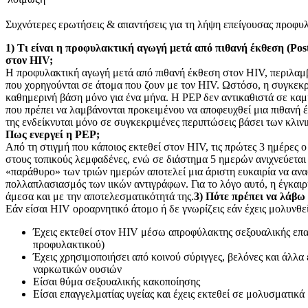
Συχνότερες ερωτήσεις & απαντήσεις για τη λήψη επείγουσας προφυ
1) Τι είναι η προφυλακτική αγωγή μετά από πιθανή έκθεση (Pos
στον HIV;
H προφυλακτική αγωγή μετά από πιθανή έκθεση στον HIV, περιλαμ
που χορηγούνται σε άτομα που ζουν με τον HIV. Ωστόσο, η συγκεκ
καθημερινή βάση μόνο για ένα μήνα. H PEP δεν αντικαθιστά σε κα
που πρέπει να λαμβάνονται προκειμένου να αποφευχθεί μια πιθανή
της ενδείκνυται μόνο σε συγκεκριμένες περιπτώσεις βάσει των κλι
Πως ενεργεί η PEP;
Από τη στιγμή που κάποιος εκτεθεί στον HIV, τις πρώτες 3 ημέρες ο 
στους τοπικούς λεμφαδένες, ενώ σε διάστημα 5 ημερών ανιχνεύεται 
«παράθυρο» των τριών ημερών αποτελεί μια άριστη ευκαιρία να ανασ
πολλαπλασιασμός των ιικών αντιγράφων. Για το λόγο αυτό, η έγκαιρ
άμεσα και με την αποτελεσματικότητά της.
3) Πότε πρέπει να λάβω
Εάν είσαι HIV οροαρνητικό άτομο ή δε γνωρίζεις εάν έχεις μολυνθεί 
Έχεις εκτεθεί στον HIV μέσω απροφύλακτης σεξουαλικής επα
προφυλακτικού)
Έχεις χρησιμοποιήσει από κοινού σύριγγες, βελόνες και άλλ
ναρκωτικών ουσιών
Είσαι θύμα σεξουαλικής κακοποίησης
Είσαι επαγγελματίας υγείας και έχεις εκτεθεί σε μολυσματικά