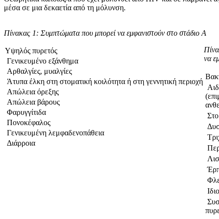
μέσα σε μια δεκαετία από τη μόλυνση.
Πίνακας 1: Συμπτώματα που μπορεί να εμφανιστούν στο στάδιο Α
Πίνα
Υψηλός πυρετός
να ε
Γενικευμένο εξάνθημα
Αρθαλγίες, μυαλγίες
Βακ
Άτυπα έλκη στη στοματική κοιλότητα ή στη γεννητική περιοχή
Αιδ
Απώλεια όρεξης
(επ
Απώλεια βάρους
ανθε
Φαρυγγίτιδα
Στο
Πονοκέφαλος
Δυσ
Γενικευμένη λεμφαδενοπάθεια
Τρι
Διάρροια
Περ
Λισ
Έρπ
Φλε
Ιδι
Συσ
πυρε