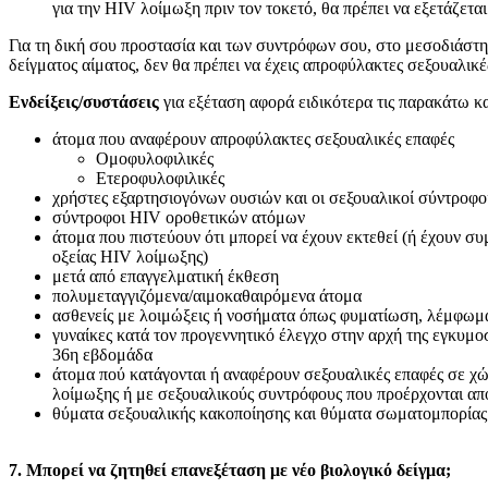
για την HIV λοίμωξη πριν τον τοκετό, θα πρέπει να εξετάζεται 
Για τη δική σου προστασία και των συντρόφων σου, στο μεσοδιάστ
δείγματος αίματος, δεν θα πρέπει να έχεις απροφύλακτες σεξουαλικέ
Ενδείξεις/συστάσεις
για εξέταση αφορά ειδικότερα τις παρακάτω κ
άτομα που αναφέρουν απροφύλακτες σεξουαλικές επαφές
Ομοφυλοφιλικές
Ετεροφυλοφιλικές
χρήστες εξαρτησιογόνων ουσιών και οι σεξουαλικοί σύντροφο
σύντροφοι HIV οροθετικών ατόμων
άτομα που πιστεύουν ότι μπορεί να έχουν εκτεθεί (ή έχουν σ
οξείας HIV λοίμωξης)
μετά από επαγγελματική έκθεση
πολυμεταγγιζόμενα/αιμοκαθαιρόμενα άτομα
ασθενείς με λοιμώξεις ή νοσήματα όπως φυματίωση, λέμφω
γυναίκες κατά τον προγεννητικό έλεγχο στην αρχή της εγκυμοσ
36η εβδομάδα
άτομα πού κατάγονται ή αναφέρουν σεξουαλικές επαφές σε 
λοίμωξης ή με σεξουαλικούς συντρόφους που προέρχονται από
θύματα σεξουαλικής κακοποίησης και θύματα σωματομπορίας
7. Mπορεί να ζητηθεί επανεξέταση με νέο βιολογικό δείγμα;