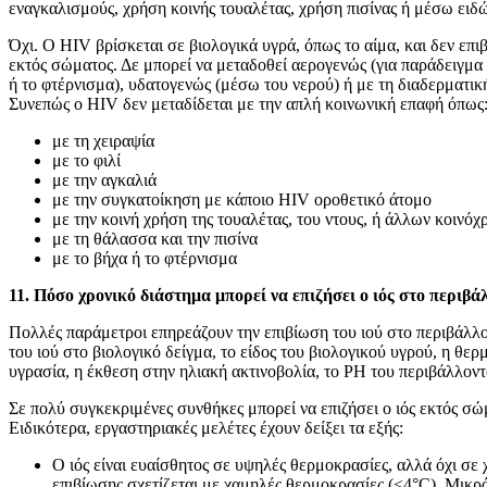
εναγκαλισμούς, χρήση κοινής τουαλέτας, χρήση πισίνας ή μέσω ειδώ
Όχι. Ο HIV βρίσκεται σε βιολογικά υγρά, όπως το αίμα, και δεν επι
εκτός σώματος. Δε μπορεί να μεταδοθεί αερογενώς (για παράδειγμα
ή το φτέρνισμα), υδατογενώς (μέσω του νερού) ή με τη διαδερματι
Συνεπώς ο HIV δεν μεταδίδεται με την απλή κοινωνική επαφή όπως
με τη χειραψία
με το φιλί
με την αγκαλιά
με την συγκατοίκηση με κάποιο HIV οροθετικό άτομο
με την κοινή χρήση της τουαλέτας, του ντους, ή άλλων κοιν
με τη θάλασσα και την πισίνα
με το βήχα ή το φτέρνισμα
11. Πόσο χρονικό διάστημα μπορεί να επιζήσει ο ιός στο περιβά
Πολλές παράμετροι επηρεάζουν την επιβίωση του ιού στο περιβάλλ
του ιού στο βιολογικό δείγμα, το είδος του βιολογικού υγρού, η θε
υγρασία, η έκθεση στην ηλιακή ακτινοβολία, το PH του περιβάλλοντ
Σε πολύ συγκεκριμένες συνθήκες μπορεί να επιζήσει ο ιός εκτός σώ
Ειδικότερα, εργαστηριακές μελέτες έχουν δείξει τα εξής:
Ο ιός είναι ευαίσθητος σε υψηλές θερμοκρασίες, αλλά όχι σε
επιβίωσης σχετίζεται με χαμηλές θερμοκρασίες (<4°C). Μικρ