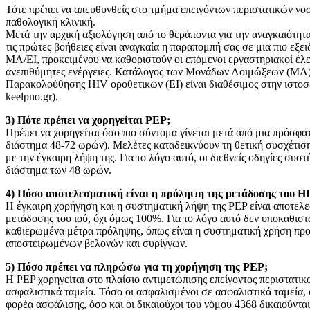
Τότε πρέπει να απευθυνθείς στο τμήμα επειγόντων περιστατικών νο
παθολογική κλινική.
Μετά την αρχική αξιολόγηση από το θεράποντα για την αναγκαιότητα
τις πρώτες βοήθειες είναι αναγκαία η παραπομπή σας σε μια πιο ε
ΜΛ/ΕΙ, προκειμένου να καθοριστούν οι επόμενοι εργαστηριακοί έλε
ανεπιθύμητες ενέργειες. Κατάλογος των Μονάδων Λοιμώξεων (ΜΛ)
Παρακολούθησης HIV οροθετικών (ΕΙ) είναι διαθέσιμος στην ιστ
keelpno.gr).
3) Πότε πρέπει να χορηγείται PEP;
Πρέπει να χορηγείται όσο πιο σύντομα γίνεται μετά από μια πρόσφα
διάστημα 48-72 ωρών). Mελέτες καταδεικνύουν τη θετική συσχέτισ
με την έγκαιρη λήψη της. Για το λόγο αυτό, οι διεθνείς οδηγίες συστ
διάστημα των 48 ωρών.
4) Πόσο αποτελεσματική είναι η πρόληψη της μετάδοσης του H
Η έγκαιρη χορήγηση και η συστηματική λήψη της PEP είναι αποτελ
μετάδοσης του ιού, όχι όμως 100%. Για το λόγο αυτό δεν υποκαθιστ
καθιερωμένα μέτρα πρόληψης, όπως είναι η συστηματική χρήση προ
αποστειρωμένων βελονών και συρίγγων.
5) Πόσο πρέπει να πληρώσω για τη χορήγηση της PEP;
Η PEP χορηγείται στο πλαίσιο αντιμετώπισης επείγοντος περιστατικ
ασφαλιστικά ταμεία. Τόσο οι ασφαλισμένοι σε ασφαλιστικά ταμεία,
φορέα ασφάλισης, όσο και οι δικαιούχοι του νόμου 4368 δικαιούντα