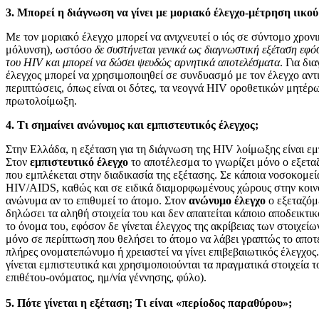
3. Μπορεί η διάγνωση να γίνει με μοριακό έλεγχο-μέτρηση ιικο
Με τον μοριακό έλεγχο μπορεί να ανιχνευτεί ο ιός σε σύντομο χρον
μόλυνση), ωστόσο
δε συστήνεται γενικά ως διαγνωστική εξέταση εφό
του HIV και μπορεί να δώσει ψευδώς αρνητικά αποτελέσματα
. Για δι
έλεγχος μπορεί να χρησιμοποιηθεί σε συνδυασμό με τον έλεγχο αν
περιπτώσεις, όπως είναι οι δότες, τα νεογνά HIV οροθετικών μητέρω
πρωτολοίμωξη.
4. Τι σημαίνει ανώνυμος και εμπιστευτικός έλεγχος;
Στην Ελλάδα, η εξέταση για τη διάγνωση της HIV λοίμωξης είναι ε
Στον
εμπιστευτικό έλεγχο
το αποτέλεσμα το γνωρίζει μόνο ο εξεταζ
που εμπλέκεται στην διαδικασία της εξέτασης. Σε κάποια νοσοκομ
HIV/AIDS, καθώς και σε ειδικά διαμορφωμένους χώρους στην κοινότ
ανώνυμα αν το επιθυμεί το άτομο. Στον
ανώνυμο έλεγχο
ο εξεταζόμ
δηλώσει τα αληθή στοιχεία του και δεν απαιτείται κάποιο αποδεικτι
το όνομα του, εφόσον δε γίνεται έλεγχος της ακρίβειας των στοιχείω
μόνο σε περίπτωση που θελήσει το άτομο να λάβει γραπτώς το αποτ
πλήρες ονοματεπώνυμο ή χρειαστεί να γίνει επιβεβαιωτικός έλεγχος.
γίνεται εμπιστευτικά και χρησιμοποιούνται τα πραγματικά στοιχεία
επιθέτου-ονόματος, ημ/νία γέννησης, φύλο).
5. Πότε γίνεται η εξέταση; Τι είναι «περίοδος παραθύρου»;