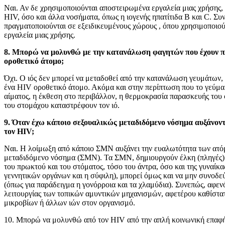
Ναι. Αν δε χρησιμοποιούνται αποστειρωμένα εργαλεία μιας χρήσης, 
HIV, όσο και άλλα νοσήματα, όπως η ιογενής ηπατίτιδα B και C. Συ
πραγματοποιούνται σε εξειδικευμένους χώρους , όπου χρησιμοποιο
εργαλεία μιας χρήσης.
8. Μπορώ να μολυνθώ με την κατανάλωση φαγητών που έχουν 
οροθετικό άτομο;
Όχι. Ο ιός δεν μπορεί να μεταδοθεί από την κατανάλωση γευμάτων,
ένα HIV οροθετικό άτομο. Ακόμα και στην περίπτωση που το γεύμα 
αίματος, η έκθεση στο περιβάλλον, η θερμοκρασία παρασκευής του 
του στομάχου καταστρέφουν τον ιό.
9. Όταν έχω κάποιο σεξουαλικώς μεταδιδόμενο νόσημα αυξάνοντ
τον HIV;
Ναι. Η λοίμωξη από κάποιο ΣΜΝ αυξάνει την ευαλωτότητα των ατό
μεταδιδόμενο νόσημα (ΣΜΝ). Τα ΣΜΝ, δημιουργούν έλκη (πληγές) 
του πρωκτού και του στόματος, τόσο του άντρα, όσο και της γυναίκα
γεννητικών οργάνων και η σύφιλη), μπορεί όμως και να μην συνοδ
(όπως για παράδειγμα η γονόρροια και τα χλαμύδια). Συνεπώς, αφεν
λειτουργίας των τοπικών αμυντικών μηχανισμών, αφετέρου καθίστα
μικροβίων ή άλλων ιών στον οργανισμό.
10. Μπορώ να μολυνθώ από τον HIV από την απλή κοινωνική επαφή,