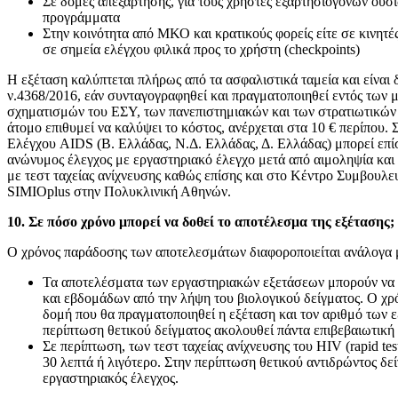
Σε δομές απεξάρτησης, για τους χρήστες εξαρτησιογόνων ουσι
προγράμματα
Στην κοινότητα από ΜΚΟ και κρατικούς φορείς είτε σε κινητέ
σε σημεία ελέγχου φιλικά προς το χρήστη (checkpoints)
Η εξέταση καλύπτεται πλήρως από τα ασφαλιστικά ταμεία και είναι 
ν.4368/2016, εάν συνταγογραφηθεί και πραγματοποιηθεί εντός των 
σχηματισμών του ΕΣΥ, των πανεπιστημιακών και των στρατιωτικών
άτομο επιθυμεί να καλύψει το κόστος, ανέρχεται στα 10 € περίπου
Ελέγχου AIDS (Β. Ελλάδας, Ν.Δ. Ελλάδας, Δ. Ελλάδας) μπορεί επί
ανώνυμος έλεγχος με εργαστηριακό έλεγχο μετά από αιμοληψία και
με τεστ ταχείας ανίχνευσης καθώς επίσης και στο Κέντρο Συμβουλε
SIMIOplus στην Πολυκλινική Αθηνών.
10. Σε πόσο χρόνο μπορεί να δοθεί το αποτέλεσμα της εξέτασης;
Ο χρόνος παράδοσης των αποτελεσμάτων διαφοροποιείται ανάλογα μ
Τα αποτελέσματα των εργαστηριακών εξετάσεων μπορούν να 
και εβδομάδων από την λήψη του βιολογικού δείγματος. Ο χρ
δομή που θα πραγματοποιηθεί η εξέταση και τον αριθμό των 
περίπτωση θετικού δείγματος ακολουθεί πάντα επιβεβαιωτική
Σε περίπτωση, των τεστ ταχείας ανίχνευσης του HIV (rapid tes
30 λεπτά ή λιγότερο. Στην περίπτωση θετικού αντιδρώντος δεί
εργαστηριακός έλεγχος.