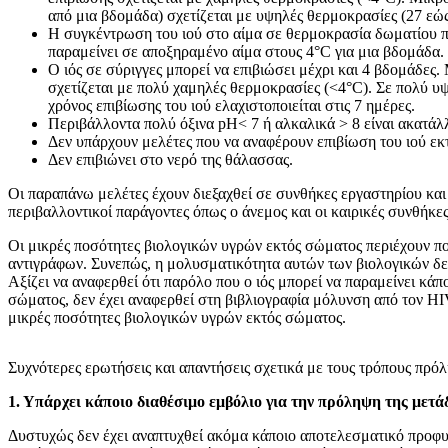
από μια βδομάδα) σχετίζεται με υψηλές θερμοκρασίες (27 εώς
Η συγκέντρωση του ιού στο αίμα σε θερμοκρασία δωματίου π
παραμείνει σε αποξηραμένο αίμα στους 4°C για μια βδομάδα.
Ο ιός σε σύριγγες μπορεί να επιβιώσει μέχρι και 4 βδομάδες
σχετίζεται με πολύ χαμηλές θερμοκρασίες (<4°C). Σε πολύ υψ
χρόνος επιβίωσης του ιού ελαχιστοποιείται στις 7 ημέρες.
Περιβάλλοντα πολύ όξινα pH< 7 ή αλκαλικά > 8 είναι ακατάλλ
Δεν υπάρχουν μελέτες που να αναφέρουν επιβίωση του ιού ε
Δεν επιβιώνει στο νερό της θάλασσας.
Οι παραπάνω μελέτες έχουν διεξαχθεί σε συνθήκες εργαστηρίου και
περιβαλλοντικοί παράγοντες όπως ο άνεμος και οι καιρικές συνθήκες
Οι μικρές ποσότητες βιολογικών υγρών εκτός σώματος περιέχουν π
αντιγράφων. Συνεπώς, η μολυσματικότητα αυτών των βιολογικών δε
Αξίζει να αναφερθεί ότι παρόλο που ο ιός μπορεί να παραμείνει κάπ
σώματος, δεν έχει αναφερθεί στη βιβλιογραφία μόλυνση από τον H
μικρές ποσότητες βιολογικών υγρών εκτός σώματος.
Συχνότερες ερωτήσεις και απαντήσεις σχετικά με τους τρόπους πρ
1. Υπάρχει κάποιο διαθέσιμο εμβόλιο για την πρόληψη της μετ
Δυστυχώς δεν έχει αναπτυχθεί ακόμα κάποιο αποτελεσματικό προφυ