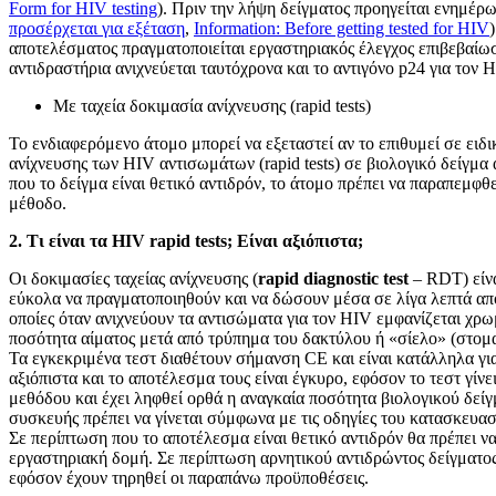
Form for HIV testing
). Πριν την λήψη δείγματος προηγείται ενημέ
προσέρχεται για εξέταση
,
Information: Before getting tested for HIV
αποτελέσματος πραγματοποιείται εργαστηριακός έλεγχος επιβεβαίωσ
αντιδραστήρια ανιχνεύεται ταυτόχρονα και το αντιγόνο p24 για τον H
Με ταχεία δοκιμασία ανίχνευσης (rapid tests)
Το ενδιαφερόμενο άτομο μπορεί να εξεταστεί αν το επιθυμεί σε ειδι
ανίχνευσης των HIV αντισωμάτων (rapid tests) σε βιολογικό δείγμα
που το δείγμα είναι θετικό αντιδρόν, το άτομο πρέπει να παραπεμφθε
μέθοδο.
2. Τι είναι τα HIV rapid tests; Είναι αξιόπιστα;
Οι δοκιμασίες ταχείας ανίχνευσης (
rapid diagnostic test
– RDT) είνα
εύκολα να πραγματοποιηθούν και να δώσουν μέσα σε λίγα λεπτά απο
οποίες όταν ανιχνεύουν τα αντισώματα για τον HIV εμφανίζεται χρωμ
ποσότητα αίματος μετά από τρύπημα του δακτύλου ή «σίελο» (στομα
Τα εγκεκριμένα τεστ διαθέτουν σήμανση CE και είναι κατάλληλα γι
αξιόπιστα και το αποτέλεσμα τους είναι έγκυρο, εφόσον το τεστ γίν
μεθόδου και έχει ληφθεί ορθά η αναγκαία ποσότητα βιολογικού δείγ
συσκευής πρέπει να γίνεται σύμφωνα με τις οδηγίες του κατασκευασ
Σε περίπτωση που το αποτέλεσμα είναι θετικό αντιδρόν θα πρέπει ν
εργαστηριακή δομή. Σε περίπτωση αρνητικού αντιδρώντος δείγματος
εφόσον έχουν τηρηθεί οι παραπάνω προϋποθέσεις.