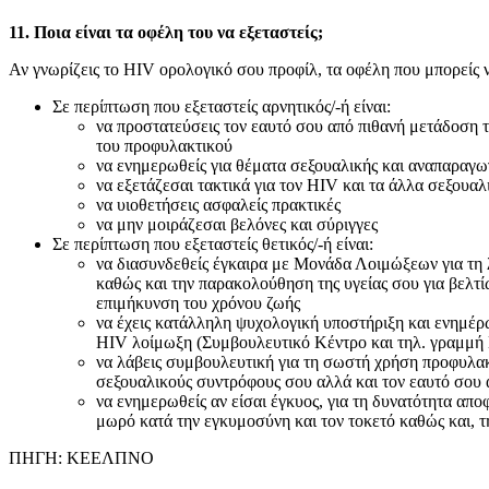
11. Ποια είναι τα οφέλη του να εξεταστείς;
Αν γνωρίζεις το HIV ορολογικό σου προφίλ, τα οφέλη που μπορείς 
Σε περίπτωση που εξεταστείς αρνητικός/-ή είναι:
να προστατεύσεις τον εαυτό σου από πιθανή μετάδοση 
του προφυλακτικού
να ενημερωθείς για θέματα σεξουαλικής και αναπαραγωγ
να εξετάζεσαι τακτικά για τον HIV και τα άλλα σεξου
να υιοθετήσεις ασφαλείς πρακτικές
να μην μοιράζεσαι βελόνες και σύριγγες
Σε περίπτωση που εξεταστείς θετικός/-ή είναι:
να διασυνδεθείς έγκαιρα με Μονάδα Λοιμώξεων για τη 
καθώς και την παρακολούθηση της υγείας σου για βελτίω
επιμήκυνση του χρόνου ζωής
να έχεις κατάλληλη ψυχολογική υποστήριξη και ενημέρ
HIV λοίμωξη (Συμβουλευτικό Κέντρο και τηλ. γραμ
να λάβεις συμβουλευτική για τη σωστή χρήση προφυλακ
σεξουαλικούς συντρόφους σου αλλά και τον εαυτό σου
να ενημερωθείς αν είσαι έγκυος, για τη δυνατότητα απ
μωρό κατά την εγκυμοσύνη και τον τοκετό καθώς και, 
ΠΗΓΗ: ΚΕΕΛΠΝΟ