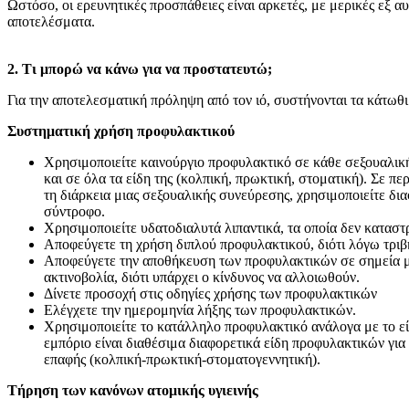
Ωστόσο, οι ερευνητικές προσπάθειες είναι αρκετές, με μερικές εξ 
αποτελέσματα.
2. Τι μπορώ να κάνω για να προστατευτώ;
Για την αποτελεσματική πρόληψη από τον ιό, συστήνονται τα κάτωθι
Συστηματική χρήση προφυλακτικού
Χρησιμοποιείτε καινούργιο προφυλακτικό σε κάθε σεξουαλική 
και σε όλα τα είδη της (κολπική, πρωκτική, στοματική). Σε 
τη διάρκεια μιας σεξουαλικής συνεύρεσης, χρησιμοποιείτε δι
σύντροφο.
Χρησιμοποιείτε υδατοδιαλυτά λιπαντικά, τα οποία δεν κατασ
Αποφεύγετε τη χρήση διπλού προφυλακτικού, διότι λόγω τριβή
Αποφεύγετε την αποθήκευση των προφυλακτικών σε σημεία μ
ακτινοβολία, διότι υπάρχει ο κίνδυνος να αλλοιωθούν.
Δίνετε προσοχή στις οδηγίες χρήσης των προφυλακτικών
Ελέγχετε την ημερομηνία λήξης των προφυλακτικών.
Χρησιμοποιείτε το κατάλληλο προφυλακτικό ανάλογα με το εί
εμπόριο είναι διαθέσιμα διαφορετικά είδη προφυλακτικών για
επαφής (κολπική-πρωκτική-στοματογεννητική).
Τήρηση των κανόνων ατομικής υγιεινής