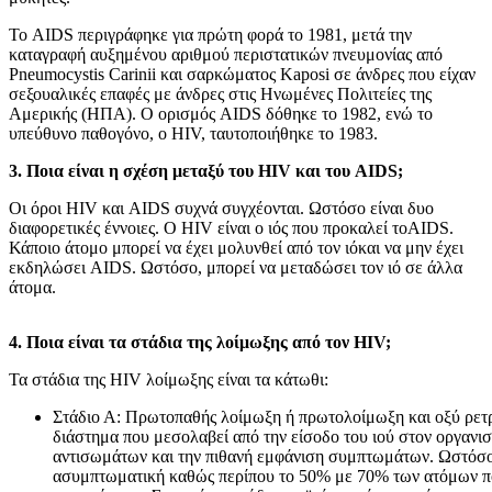
Το AIDS περιγράφηκε για πρώτη φορά το 1981, μετά την
καταγραφή αυξημένου αριθμού περιστατικών πνευμονίας από
Pneumocystis Carinii και σαρκώματος Kaposi σε άνδρες που είχαν
σεξουαλικές επαφές με άνδρες στις Ηνωμένες Πολιτείες της
Αμερικής (ΗΠΑ). Ο ορισμός AIDS δόθηκε το 1982, ενώ το
υπεύθυνο παθογόνο, ο HIV, ταυτοποιήθηκε το 1983.
3. Ποια είναι η σχέση μεταξύ του HIV και του AIDS;
Οι όροι HIV και AIDS συχνά συγχέονται. Ωστόσο είναι δυο
διαφορετικές έννοιες. Ο HIV είναι ο ιός που προκαλεί τοAIDS.
Κάποιο άτομο μπορεί να έχει μολυνθεί από τον ιόκαι να μην έχει
εκδηλώσει AIDS. Ωστόσο, μπορεί να μεταδώσει τον ιό σε άλλα
άτομα.
4. Ποια είναι τα στάδια της λοίμωξης από τον HIV;
Τα στάδια της HIV λοίμωξης είναι τα κάτωθι:
Στάδιο Α: Πρωτοπαθής λοίμωξη ή πρωτολοίμωξη και οξύ ρετ
διάστημα που μεσολαβεί από την είσοδο του ιού στον οργανι
αντισωμάτων και την πιθανή εμφάνιση συμπτωμάτων. Ωστόσο 
ασυμπτωματική καθώς περίπου το 50% με 70% των ατόμων π