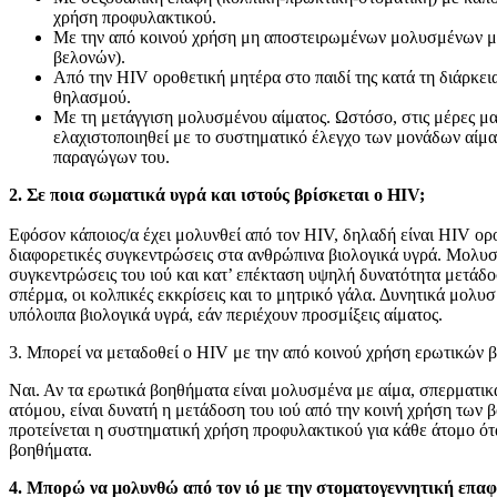
χρήση προφυλακτικού.
Με την από κοινού χρήση μη αποστειρωμένων μολυσμένων μέ
βελονών).
Από την HIV οροθετική μητέρα στο παιδί της κατά τη διάρκεια
θηλασμού.
Με τη μετάγγιση μολυσμένου αίματος. Ωστόσο, στις μέρες μας
ελαχιστοποιηθεί με το συστηματικό έλεγχο των μονάδων αίμα
παραγώγων του.
2. Σε ποια σωματικά υγρά και ιστούς βρίσκεται ο HIV;
Εφόσον κάποιος/α έχει μολυνθεί από τον HIV, δηλαδή είναι HIV οροθ
διαφορετικές συγκεντρώσεις στα ανθρώπινα βιολογικά υγρά. Μολυσ
συγκεντρώσεις του ιού και κατ’ επέκταση υψηλή δυνατότητα μετάδοσ
σπέρμα, οι κολπικές εκκρίσεις και το μητρικό γάλα. Δυνητικά μολυσ
υπόλοιπα βιολογικά υγρά, εάν περιέχουν προσμίξεις αίματος.
3. Μπορεί να μεταδοθεί ο HIV με την από κοινού χρήση ερωτικών 
Ναι. Αν τα ερωτικά βοηθήματα είναι μολυσμένα με αίμα, σπερματι
ατόμου, είναι δυνατή η μετάδοση του ιού από την κοινή χρήση των
προτείνεται η συστηματική χρήση προφυλακτικού για κάθε άτομο ότ
βοηθήματα.
4. Μπορώ να μολυνθώ από τον ιό με την στοματογεννητική επαφ