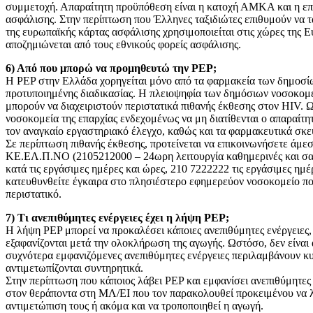
συμμετοχή. Απαραίτητη προϋπόθεση είναι η κατοχή ΑΜΚΑ και η επί
ασφάλισης. Στην περίπτωση που Έλληνες ταξιδιώτες επιθυμούν να 
της ευρωπαϊκής κάρτας ασφάλισης χρησιμοποιείται στις χώρες της 
αποζημιώνεται από τους εθνικούς φορείς ασφάλισης.
6) Από που μπορώ να προμηθευτώ την PEP;
H PEP στην Ελλάδα χορηγείται μόνο από τα φαρμακεία των δημοσίω
προτυποιημένης διαδικασίας. Η πλειοψηφία των δημόσιων νοσοκομε
μπορούν να διαχειριστούν περιστατικά πιθανής έκθεσης στον HIV. 
νοσοκομεία της επαρχίας ενδεχομένως να μη διατίθενται ο απαραίτη
τον αναγκαίο εργαστηριακό έλεγχο, καθώς και τα φαρμακευτικά σκ
Σε περίπτωση πιθανής έκθεσης, προτείνεται να επικοινωνήσετε άμεσ
ΚΕ.ΕΛ.Π.ΝΟ (2105212000 – 24ωρη λειτουργία καθημερινές και σ
κατά τις εργάσιμες ημέρες και ώρες, 210 7222222 τις εργάσιμες ημέ
κατευθυνθείτε έγκαιρα στο πλησιέστερο εφημερεύον νοσοκομείο που
περιστατικό.
7) Τι ανεπιθύμητες ενέργειες έχει η λήψη PEP;
H λήψη PEP μπορεί να προκαλέσει κάποιες ανεπιθύμητες ενέργειες, ο
εξαφανίζονται μετά την ολοκλήρωση της αγωγής. Ωστόσο, δεν είναι α
συχνότερα εμφανιζόμενες ανεπιθύμητες ενέργειες περιλαμβάνουν κυ
αντιμετωπίζονται συντηρητικά.
Στην περίπτωση που κάποιος λάβει PEP και εμφανίσει ανεπιθύμητες 
στον θεράποντα στη ΜΛ/ΕΙ που τον παρακολουθεί προκειμένου να λάβ
αντιμετώπιση τους ή ακόμα και να τροποποιηθεί η αγωγή.