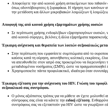
Αποφεύγετε την από κοινού χρήση αντικείμενων που πιθανόν
όπως οδοντόβουρτσες ή ξυραφάκια. Η τήρηση των κανόνων ατ
την μετάδοση και άλλων μικροβιακών λοιμώξεων ή λοιμώξεων
Αποφυγή της από κοινού χρήση εξαρτημάτων χρήσης ουσιών
Σε περίπτωση χρήσης ενδοφλέβιων εξαρτησιογόνων ουσιών, ν
από κοινού σύριγγες, βελόνες ή άλλα εξαρτήματα παρασκευής
Έγκαιρη ανίχνευση και θεραπεία των λοιπών σεξουαλικώς μετ
Στην περίπτωση που εμφανίσετε συμπτώματα από το ουροποι
καύσος κατά τη ούρηση, ασυνήθιστες κολπικές εκκρίσεις, έλκη
να απευθυνθείτε στον ιατρό σας προκειμένου να διερευνήσει
μεταδιδομένου νοσήματος (ΣΜΝ), ώστε να πραγματοποιηθεί έ
Χρησιμοποιείτε πάντα προφυλακτικό, ιδιαίτερα όταν συνυπάρ
Έγκαιρη εξέταση για την ανίχνευση του HIV. Γνώση του προφίλ
σεξουαλικού σας συντρόφου.
Ο μόνος αξιόπιστος τρόπος για να μάθετε αν έχετε μολυνθεί απ
σύντροφος σας είναι να κάνετε την
ειδική εξέταση
. Ενθαρρύν
συντρόφους σας να εξεταστούν για HIV ώστε να γνωρίζουν εάν