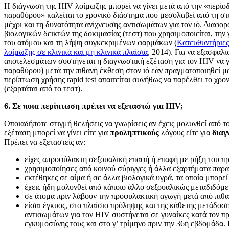
Η διάγνωση της HIV λοίμωξης μπορεί να γίνει μετά από την «περί
παραθύρου» καλείται το χρονικό διάστημα που μεσολαβεί από τη στ
μέχρι και τη δυνατότητα ανίχνευσης αντισωμάτων για τον ιό. Διαφορ
βιολογικών δεικτών της δοκιμασίας (τεστ) που χρησιμοποιείται, την
του ατόμου και τη λήψη συγκεκριμένων φαρμάκων (
Κατευθυντήριες
λοίμωξης σε κλινικά και μη κλινικά πλαίσια
, 2014). Για να εξασφαλι
αποτελεσμάτων συστήνεται η διαγνωστική εξέταση για τον HIV να γ
παραθύρου) μετά την πιθανή έκθεση στον ιό εάν πραγματοποιηθεί μ
περίπτωση χρήσης rapid test απαιτείται συνήθως να παρέλθει το χρ
(εξαρτάται από το τεστ).
6. Σε ποια περίπτωση πρέπει να εξεταστώ για HIV;
Οποιαδήποτε στιγμή θελήσεις να γνωρίσεις αν έχεις μολυνθεί από τ
εξέταση μπορεί να γίνει είτε για
προληπτικούς
λόγους είτε για
διαγ
Πρέπει να εξεταστείς αν:
είχες απροφύλακτη σεξουαλική επαφή ή επαφή με ρήξη του π
χρησιμοποίησες από κοινού σύριγγες ή άλλα εξαρτήματα πα
εκτέθηκες σε αίμα ή σε άλλα βιολογικά υγρά, τα οποία μπορεί
έχεις ήδη μολυνθεί από κάποιο άλλο σεξουαλικώς μεταδιδόμ
σε άτομα πριν λάβουν την προφυλακτική αγωγή μετά από πιθ
είσαι έγκυος, στο πλαίσιο πρόληψης και της κάθετης μετάδοσ
αντισωμάτων για τον HIV συστήνεται σε γυναίκες κατά τον πρ
εγκυμοσύνης τους και στο γ’ τρίμηνο πριν την 36η εβδομάδα.