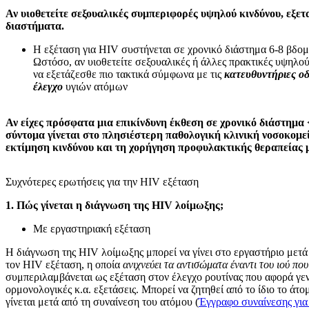
Αν υιοθετείτε σεξουαλικές συμπεριφορές υψηλού κινδύνου, εξετ
διαστήματα.
Η εξέταση για HIV συστήνεται σε χρονικό διάστημα 6-8 βδομ
Ωστόσο, αν υιοθετείτε σεξουαλικές ή άλλες πρακτικές υψηλο
να εξετάζεσθε πιο τακτικά σύμφωνα με τις
κατευθυντήριες οδ
έλεγχο
υγιών ατόμων
Αν είχες πρόσφατα μια επικίνδυνη έκθεση σε χρονικό διάστημα 
σύντομα γίνεται στο πλησιέστερη παθολογική κλινική νοσοκομεί
εκτίμηση κινδύνου και τη χορήγηση προφυλακτικής θεραπείας
Συχνότερες ερωτήσεις για την HIV εξέταση
1. Πώς γίνεται η διάγνωση της HIV λοίμωξης;
Με εργαστηριακή εξέταση
Η διάγνωση της HIV λοίμωξης μπορεί να γίνει στο εργαστήριο μετά 
τον HIV εξέταση, η οποία
ανιχνεύει τα αντισώματα έναντι του ιού πο
συμπεριλαμβάνεται ως εξέταση στον έλεγχο ρουτίνας που αφορά γενι
ορμονολογικές κ.α. εξετάσεις. Μπορεί να ζητηθεί από το ίδιο το άτο
γίνεται μετά από τη συναίνεση του ατόμου (
Έγγραφο συναίνεσης για