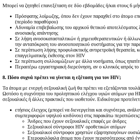
Μπορεί να ζητηθεί επανεξέταση σε δύο εβδομάδες ή/και στους 6 μή
Πρόσφατης λοίμωξης, όπου δεν έχουν παραχθεί στο άτομο επα
(περίοδο παραθύρου)
Αδυναμία επιβεβαίωσης του αρχικού θετικού αποτελέσματος
ανοσιακής απάντησης
Σε λήψη ανοσοκατασταλτικών ή χημειοθεραπευτικών ή άλλω
την ανταπόκριση του ανοσοποιητικού συστήματος για την πα
Σε περίπτωση λήψης προφυλακτικής αντιρετροϊκή θεραπεία, κ
επαγγελματικής έκθεσης στον HIV
Σε περίπτωση συλλοιμώξεων με άλλα νοσήματα, όπως ηπατίτ
Περαιτέρω εργαστηριακή διερεύνηση, αν ο κλινικός ιατρός το 
8. Πόσο συχνά πρέπει να γίνεται η εξέταση για τον HIV;
Τα άτομα με ενεργή σεξουαλική ζωή θα πρέπει να εξετάζονται τουλά
Ωστόσο η συχνότητα του προληπτικού ελέγχου υγιών ατόμων για HI
σεξουαλικές ή άλλες πρακτικές που υιοθετούν. Ειδικότερα προτείνετ
ετήσιος έλεγχος (μπορεί να διενεργείται και συχνότερα, ανάλ
συμπεριφορών υψηλού κινδύνου) στις παρακάτω περιπτώσεις
Άνδρες που έχουν σεξουαλικές επαφές με άνδρες
Σεξουαλικοί σύντροφοι HIV οροθετικών ατόμων
Σεξουαλικοί σύντροφοι χρηστών εξαρτησιογόνων ουσι
Ετεροφυλόφιλα άτομα που έχουν περισσότερους από έν