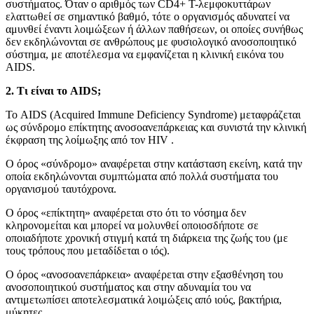
συστήματος. Όταν ο αριθμός των CD4+ Τ-λεμφοκυττάρων
ελαττωθεί σε σημαντικό βαθμό, τότε ο οργανισμός αδυνατεί να
αμυνθεί έναντι λοιμώξεων ή άλλων παθήσεων, οι οποίες συνήθως
δεν εκδηλώνονται σε ανθρώπους με φυσιολογικό ανοσοποιητικό
σύστημα, με αποτέλεσμα να εμφανίζεται η κλινική εικόνα του
AIDS.
2. Τι είναι το AIDS;
Το AIDS (Acquired Immune Deficiency Syndrome) μεταφράζεται
ως σύνδρομο επίκτητης ανοσοανεπάρκειας και συνιστά την κλινική
έκφραση της λοίμωξης από τον HIV .
Ο όρος «σύνδρομο» αναφέρεται στην κατάσταση εκείνη, κατά την
οποία εκδηλώνονται συμπτώματα από πολλά συστήματα του
οργανισμού ταυτόχρονα.
Ο όρος «επίκτητη» αναφέρεται στο ότι το νόσημα δεν
κληρονομείται και μπορεί να μολυνθεί οποιοσδήποτε σε
οποιαδήποτε χρονική στιγμή κατά τη διάρκεια της ζωής του (με
τους τρόπους που μεταδίδεται ο ιός).
Ο όρος «ανοσοανεπάρκεια» αναφέρεται στην εξασθένηση του
ανοσοποιητικού συστήματος και στην αδυναμία του να
αντιμετωπίσει αποτελεσματικά λοιμώξεις από ιούς, βακτήρια,
μύκητες.