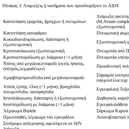
Πίνακας 3: Λοιμώξεις ή νοσήματα που προσδιορίζουν το AIDS
Λοίμωξη οφειλόμ
Καντιντίαση τραχείας, βρόγχων ή πνευμόνων
(Μ.Avium complex
εξωπνευμονική
Καντιντίαση οισοφάγου
Πνευμονική φυμ
Κοκκιδιοειδομύκωση, διάσπαρτη ή
Εξωπνευμονική 
εξωπνευμονική
Κρυπτοκόκκωση εξωπνευμονική
Πνευμονία από Πν
Κρυπτοσποριδίωση με διάρροια (>1 μήνα)
Πνευμονία υποτρ
Νόσος από μεγαλοκυτταροϊό (εκτός ήπατος,
Προοδευτική πολ
σπληνός,λεμφαδένων)
Σηψαιμία υποτρο
Αμφιβληστροειδίτιδα από μεγαλοκυτταροϊό
σαλμονέλλα (οχι 
Απλός έρπης: έλκη (>1 μήνα), βρογχίτιδα,
Εγκεφαλική Τοξ
πνευμονίτιδα, οισοφαγίτιδα
Ιστοπλάσμωση, διάσπαρτη ή εξωπνευμονική
Διηθητικός καρκί
Ισοσποριδίωση με διάρροια (>1 μήνα)
Εγκεφαλοπάθεια 
Λέμφωμα Burkitt
Σάρκωμα Kaposi
Πρωτοπαθές λέμφωμα του εγκεφάλου
Ανοσοβλαστικό λ
Σύνδρομο απίσχνασης οφειλόμενο σε HIV
λοίμωξη