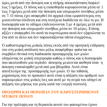
ώρες μετά από την άσκηση και η πλήρης αποκατάσταση διαρκεί
έως 5 ημέρες. Ο πόνος και η ευαισθησία κορυφώνονται μέσα σε 1
έως 3 ημέρες μετά από την άσκηση και υποχωρούν συνήθως μέσα
σε 7. Ο πόνος έχει αναφερθεί ότι αρχικά είναι εμφανέστερος στη
μυοτενόντια σύνδεση και στη συνέχεια διαδίδεται σε όλο το μυ. Η
δυσκαμψία και το οίδημα επιδεινώνονται 3 με 4 ημέρες μετά από
την άσκηση και υποχωρούν συνήθως μέσα σε 10 μέρες. Επίσης
αξίζει ν αναφερθεί ότι αυτά τα συμπτώματα αυτά δεν εξαρτώνται το
ένα από το άλλο και δεν παρουσιάζονται πάντα συγχρόνως.
Ο καθυστερημένος μυϊκός πόνος εκτός από την αρνητική επίδραση
του στη μυϊκή απόδοση που μόλις αναφέρθηκε φαίνεται να
συμβάλει θετικά στη διαδικασία προσαρμογής των μυών
οδηγώντας σε μυϊκή υπερτροφία καθώς ο πόνος και η δυσκαμψία
που ακολουθούν μια περίοδο άσκησης μειώνεται αισθητά όταν η
άσκηση επαναληφθεί μετά από μια βδομάδα. Αυτό είναι
αποτέλεσμα της προσαρμογής των μυών. Ο πιο πιθανός
μηχανισμός που το προκαλεί αυτό είναι η αύξηση του αριθμού των
σαρκομερίων στις μυϊκές ίνες και αυτό με τη σειρά του οδηγεί σε
αύξηση του μήκους του μυός κατά την ενεργή συστολή.
ΠΡΟΛΗΨΗ ΚΑΙ ΘΕΡΑΠΕΙΑ ΤΟΥ ΚΑΘΥΣΤΕΡΗΜΕΝΟΥ
ΜΥΙΚΟΥ ΠΟΝΟΥ
Για την πρόληψη και τη θεραπεία αυτού του φαινομένου έχουν