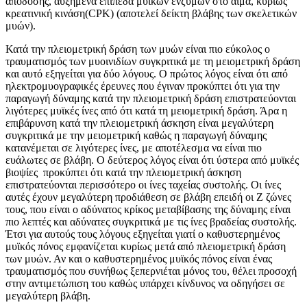
απόδοσης, αυξημένα επίπεδα μυϊκών ενζύμων στο αίμα, κυρίως
κρεατινική κινάση(CPK) (αποτελεί δείκτη βλάβης των σκελετικών
μυών).
Κατά την πλειομετρική δράση των μυών είναι πιο εύκολος ο
τραυματισμός των μυοινιδίων συγκριτικά με τη μειομετρική δράση
και αυτό εξηγείται για δύο λόγους. Ο πρώτος λόγος είναι ότι από
ηλεκτρομυογραφικές έρευνες που έγιναν προκύπτει ότι για την
παραγωγή δύναμης κατά την πλειομετρική δράση επιστρατεύονται
λιγότερες μυϊκές ίνες από ότι κατά τη μειομετρική δράση. Άρα η
επιβάρυνση κατά την πλειομετρική άσκηση είναι μεγαλύτερη
συγκριτικά με την μειομετρική καθώς η παραγωγή δύναμης
κατανέμεται σε λιγότερες ίνες, με αποτέλεσμα να είναι πιο
ευάλωτες σε βλάβη. Ο δεύτερος λόγος είναι ότι ύστερα από μυϊκές
βιοψίες προκύπτει ότι κατά την πλειομετρική άσκηση
επιστρατεύονται περισσότερο οι ίνες ταχείας συστολής. Οι ίνες
αυτές έχουν μεγαλύτερη προδιάθεση σε βλάβη επειδή οι Ζ ζώνες
τους, που είναι ο αδύνατος κρίκος μεταβίβασης της δύναμης είναι
πιο λεπτές και αδύνατες συγκριτικά με τις ίνες βραδείας συστολής.
Έτσι για αυτούς τους λόγους εξηγείται γιατί ο καθυστερημένος
μυϊκός πόνος εμφανίζεται κυρίως μετά από πλειομετρική δράση
των μυών. Αν και ο καθυστερημένος μυϊκός πόνος είναι ένας
τραυματισμός που συνήθως ξεπερνιέται μόνος του, θέλει προσοχή
στην αντιμετώπιση του καθώς υπάρχει κίνδυνος να οδηγήσει σε
μεγαλύτερη βλάβη.