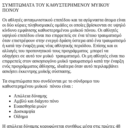
ΣΥΜΠΤΩΜΑΤΑ ΤΟΥ ΚΑΘΥΣΤΕΡΗΜΕΝΟΥ ΜΥΙΚΟΥ
ΠΟΝΟΥ
Οι αθλητές ανταγωνιστικού επιπέδου και τα αγύμναστα άτομα είναι
οι δύο κύριες πληθυσμιακές ομάδες οι οποίες βρίσκονται σε υψηλό
κίνδυνο εμφάνισης καθυστερημένου μυϊκού πόνου. Οι αθλητές
υψηλού επιπέδου είναι πιο επιρρεπείς σε ένα τέτοιο τραυματισμό
όταν επιστρέφουν στην ενεργό δράση ύστερα από ένα τραυματισμό
ή κατά την έναρξη μιας νέας αθλητικής περιόδου. Επίσης και οι
αλλαγές του προπονητικού τους προγράμματος μπορεί να
οδηγήσει σε αυτό τον μυϊκό τραυματισμό. Οι μη αθλητές είναι πιο
επιρρεπείς στον ασκησιογόνο μυϊκό τραυματισμό κατά την έναρξη
ενός προγράμματος άθλησης, ιδιαίτερα όταν αυτό περιλαμβάνει
ασκήσει έκκεντρης μυϊκής σύσπασης.
Τα συμπτώματα που συνδέονται με το σύνδρομο του
καθυστερημένου μυϊκού πόνου είναι :
Απώλεια δύναμης
Αμβλύ και διάχυτο πόνο
Ευαισθησία μυών
Δυσκαμψία
Οίδημα
Η απώλεια δύναμης κορυφώνεται συνήθως μέσα στις πρώτες 48