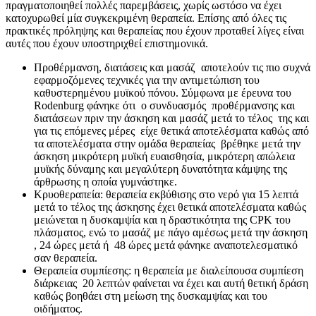
πραγματοποιηθεί πολλές παρεμβάσεις, χωρίς ωστόσο να έχει
κατοχυρωθεί μία συγκεκριμένη θεραπεία. Επίσης από όλες τις
πρακτικές πρόληψης και θεραπείας που έχουν προταθεί λίγες είναι
αυτές που έχουν υποστηριχθεί επιστημονικά.
Προθέρμανση, διατάσεις και μασάζ αποτελούν τις πιο συχνά
εφαρμοζόμενες τεχνικές για την αντιμετώπιση του
καθυστερημένου μυϊκού πόνου. Σύμφωνα με έρευνα του
Rodenburg φάνηκε ότι ο συνδυασμός προθέρμανσης και
διατάσεων πριν την άσκηση και μασάζ μετά το τέλος της και
για τις επόμενες μέρες είχε θετικά αποτελέσματα καθώς από
τα αποτελέσματα στην ομάδα θεραπείας βρέθηκε μετά την
άσκηση μικρότερη μυϊκή ευαισθησία, μικρότερη απώλεια
μυϊκής δύναμης και μεγαλύτερη δυνατότητα κάμψης της
άρθρωσης η οποία γυμνάστηκε.
Κρυοθεραπεία: θεραπεία εκβύθισης στο νερό για 15 λεπτά
μετά το τέλος της άσκησης έχει θετικά αποτελέσματα καθώς
μειώνεται η δυσκαμψία και η δραστικότητα της CPK του
πλάσματος, ενώ το μασάζ με πάγο αμέσως μετά την άσκηση
, 24 ώρες μετά ή 48 ώρες μετά φάνηκε αναποτελεσματικό
σαν θεραπεία.
Θεραπεία συμπίεσης: η θεραπεία με διαλείπουσα συμπίεση
διάρκειας 20 λεπτών φαίνεται να έχει και αυτή θετική δράση
καθώς βοηθάει στη μείωση της δυσκαμψίας και του
οιδήματος.