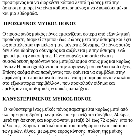
προσωρινός και να διαρκέσει κάποια λεπτά ή ώρες μετά την
άσκηση ή μπορεί να είναι καθυστερημένος κ να διαρκέσει μέχρι
και μια εβδομάδα.
ΠΡΟΣΩΡΙΝΟΣ ΜΥΙΚΟΣ ΠΟΝΟΣ
Ο προσωρινός μυϊκός πόνος εμφανίζεται ύστερα από εξαντλητική
προπόνηση, διαρκεί περίπου έως 2 ώρες μετά την άσκηση και έχει
ως αποτέλεσμα την μείωση της μέγιστης δύναμης. Ο πόνος αυτός
δεν είναι ιδιαίτερα οδυνηρός και αυξάνεται με την άσκηση ενώ
ηρεμεί με τη διακοπή της. Γενεσιουργός του αιτία είναι η
συσσώρευση προϊόντων του μεταβολισμού στους μυς και κυρίως
ιόντων H, που σχετίζονται με την παραγωγή του γαλακτικού οξέος.
Επίσης ακόμα ένας παράγοντας που φαίνεται να συμβάλει στην
εμφάνιση του προσωρινού πόνου είναι η μεταφορά ιόντων καλίου
στο εξωκυττάριο περιβάλλον , που προκαλούν οίδημα και
ερεθίζουν τις αισθητικές νευρικές απολήξεις.
ΚΑΘΥΣΤΕΡΗΜΕΝΟΣ ΜΥΙΚΟΣ ΠΟΝΟΣ
Ο καθυστερημένος μυϊκός πόνος παρατηρείται κυρίως μετά από
πλειομετρική δράση των μυών και εμφανίζεται συνήθως 24 ώρες
μετά την άσκηση και κορυφώνεται μεταξύ 24 έως 72 ωρών από το
τέλος της. Χαρακτηριστικά αυτού του συνδρόμου είναι πιάσιμο
των μυών, άλγος, μειωμένο εύρος κίνησης, πτώση της μυϊκής