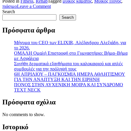
Posted in
Fitness
,
Rehab
Tagged
μυικός κάματος
,
Μυικός Πόνος
,
on
πιάσιμο
Leave a Comment
ΚΑΘΥΣΤΕΡΗΜΕΝΟΣ
Search
ΜΥΙΚΟΣ
Search
ΠΟΝΟΣ
Πρόσφατα άρθρα
Mήνυμα του CEO των ELIXIR, Αλέξανδρου Aλεξιάδη, για
το 2026.
ΟΜΑΛΗ Ομαλή Επιστροφή στο Γυμναστήριο: Βήμα–Βήμα
με Ασφάλεια
Συνήθη δερματικά εξανθήματα του καλοκαιριού και απλές
συμβουλές για την πρόληψή τους
6Η ΑΠΡΙΛΙΟΥ – ΠΑΓΚΟΣΜΙΑ ΗΜΕΡΑ ΑΘΛΗΤΙΣΜΟΥ
ΓΙΑ ΤΗΝ ΑΝΑΠΤΥΞΗ ΚΑΙ ΤΗΝ ΕΙΡΗΝΗ
ΠΟΝΟΣ ΣΤΗΝ ΑΥΧΕΝΙΚΗ ΜΟΙΡΑ ΚΑΙ ΣΥΝΔΡΟΜΟ
TEXT NECK
Πρόσφατα σχόλια
No comments to show.
Ιστορικό