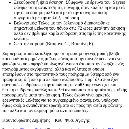
Ξεκούραση ή ήπια άσκηση: Σύμφωνα με έρευνα του Sayers
φάνηκε ότι η ανάκτηση της δύναμης ήταν καλύτερη και μετά
την ήπια άσκηση αλλά και μετά την ακινητοποίηση
συγκριτικά με την απλή ξεκούραση.
Βελονισμός: Τέλος με τον βελονισμό διαπιστώθηκε
σημαντική μείωση του πόνου στις 72 ώρες μετά την άσκηση
αλλά δεν βρέθηκε καμία επίδραση στις τιμές της κρεατινικής
κινάσης.
Σωστή διατροφή (Βιταμινη C , Βιταμίνη E)
Συμπερασματικά καταλήγουμε ότι η ασκησιογενής μυϊκή βλάβη
και ο καθυστερημένος μυϊκός πόνος που την συνοδεύει είναι ένα
φαινόμενο που αφορά κυρίως αγύμναστα άτομα στην έναρξη ενός
προγράμματος εκγύμνασης, αλλά και αθλητές οι οποίοι
επιστρέφουν στο προπονητικό τους πρόγραμμα ύστερα από ένα
τραυματισμό ή από μια περίοδο ανάπαυσης. Παρ΄ όλο που έχει
αρνητικές επιδράσεις στην απόδοση των αθλουμένων έχει και
θετική επίδραση, καθώς αποτελεί αναπόσπαστο κομμάτι της μυϊκής
προσαρμογής μετά την άσκηση. Τέλος έχουν γίνει αρκετές
ερευνητικές μελέτες για το συγκεκριμένο φαινόμενο, υπάρχουν
όμως ακόμα αναπάντητα ερωτήματα ως προς την αιτία εμφάνισης
του αλλά και τον ακριβή τρόπο αντιμετώπισης.
Κουντουριώτης Δημήτρης – Καθ. Φυσ. Αγωγής