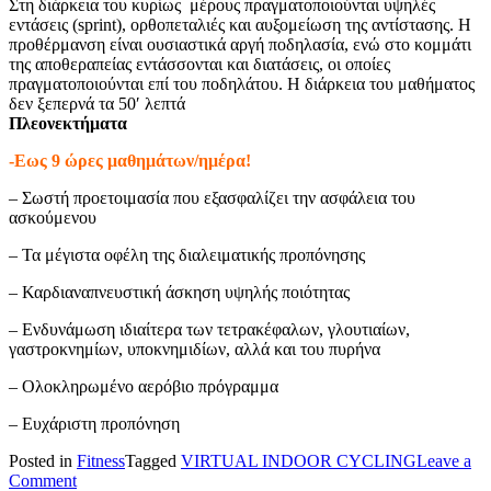
Στη διάρκεια του κυρίως μέρους πραγματοποιούνται υψηλές
εντάσεις (sprint), ορθοπεταλιές και αυξομείωση της αντίστασης. Η
προθέρμανση είναι ουσιαστικά αργή ποδηλασία, ενώ στο κομμάτι
της αποθεραπείας εντάσσονται και διατάσεις, οι οποίες
πραγματοποιούνται επί του ποδηλάτου. Η διάρκεια του μαθήματος
δεν ξεπερνά τα 50′ λεπτά
Πλεονεκτήματα
-Εως 9 ώρες μαθημάτων/ημέρα!
– Σωστή προετοιμασία που εξασφαλίζει την ασφάλεια του
ασκούμενου
– Τα μέγιστα οφέλη της διαλειματικής προπόνησης
– Καρδιαναπνευστική άσκηση υψηλής ποιότητας
– Ενδυνάμωση ιδιαίτερα των τετρακέφαλων, γλουτιαίων,
γαστροκνημίων, υποκνημιδίων, αλλά και του πυρήνα
– Ολοκληρωμένο αερόβιο πρόγραμμα
– Ευχάριστη προπόνηση
Posted in
Fitness
Tagged
VIRTUAL INDOOR CYCLING
Leave a
on
Comment