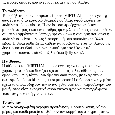
τις μυϊκές ομάδες που ενεργούν κατά την ποδηλασία.
Το ποδήλατο
Το ποδήλατο που χρησιμοποιείτε στο VIRTUAL indoor cycling
διαφέρει από το κλασικό στατικό ποδήλατο αφού μιλάμε για
ποδήλατο τύπου πίστας. Η αντίσταση προέρχεται από τον
μπροστινό τροχό και είναι ρυθμιζόμενη. Στα ειδικά χαρακτηριστικά
συμπεριλαμβάνεται η ύπαρξη φρένου, ενώ η αίσθηση που δίνει η
ποδηλάτιση είναι τελείως διαφορετική από οποιοδήποτε άλλο
είδος. Η σέλα ρυθμίζεται κάθετα και οριζόντια, ενώ το πλάτος της
δεν την κάνει ιδιαίτερα αναπαυτική, για τον λόγο αυτό
χρησιμοποιούνται ειδικά μαξιλαράκια (jelly seats).
Η αίθουσα
Η αίθουσα του VIRTUAL indoor cycling έχει συγκεκριμένα
χαρακτηριστικά και δεν έχει σχέση με τις απλές αίθουσες των
ομαδικών μαθημάτων. Μιλάμε για dark room, με ελάχιστους
φωτισμούς τύπου black light και projector. Η αίθουσα είναι γεμάτη
ηχεία τα οποία οδηγούν την ένταση στα ύψη και η ατμόσφαιρα του
μαθήματος είναι εκρηκτική αφού εικόνα ήχος και παραγγέλματα
από τον γυμναστή γίνονται ένα.
Το μάθημα
Μια ολοκληρωμένη αερόβια προπόνηση. Προθέρμανση, κύριο
μέρος και αποθεραπεία συνθέτουν τον κορμό του προγράμματος.