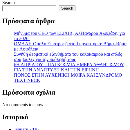
ΤΙ
Search
ΕΙΝΙΑ
Search
ΤΟ
VIRTUAL
Πρόσφατα άρθρα
INDOOR
CYCLING;
Mήνυμα του CEO των ELIXIR, Αλέξανδρου Aλεξιάδη, για
το 2026.
ΟΜΑΛΗ Ομαλή Επιστροφή στο Γυμναστήριο: Βήμα–Βήμα
με Ασφάλεια
Συνήθη δερματικά εξανθήματα του καλοκαιριού και απλές
συμβουλές για την πρόληψή τους
6Η ΑΠΡΙΛΙΟΥ – ΠΑΓΚΟΣΜΙΑ ΗΜΕΡΑ ΑΘΛΗΤΙΣΜΟΥ
ΓΙΑ ΤΗΝ ΑΝΑΠΤΥΞΗ ΚΑΙ ΤΗΝ ΕΙΡΗΝΗ
ΠΟΝΟΣ ΣΤΗΝ ΑΥΧΕΝΙΚΗ ΜΟΙΡΑ ΚΑΙ ΣΥΝΔΡΟΜΟ
TEXT NECK
Πρόσφατα σχόλια
No comments to show.
Ιστορικό
January 2026