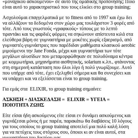
«μοναχικού ασκούμενου» σε αυτό της ομαδικής προπόνησης; Ποιο
είναι αυτό το χαρακτηριστικό που τους ελκύει στο group training;
Ασχολούμαι επαγγελματικά με το fitness από το 1997 και έχω δει
να αλλάζουν τα δεδομένα στον χώρο μας τουλάχιστον 3 φορές από
τότε. Από τους γνωστούς «γραφικούς» τύπους με το λεπτό
τιραντάκι και τις φαρδιές φόρμες να σηκώνουν απίστευτα κιλά στα
ελεύθερα βάρη σε γυμναστήρια με μοκέτες χωρίς εξαερισμό, από
γυμναστές-γυμνάστριες που παρέδιδαν μαθήματα κλασικού aerobic
μιμούμενοι την Jane Fonda, μέχρι και γυμναστήρια των τότε
μεγάλων αλυσίδων που μεταμορφώθηκαν σε πολυδύναμα κέντρα
με κομμωτήρια, μηχανήματα αισθητικής, solarium κ.λπ., φτάνοντας
στη σημερινή κατάσταση που όλοι λίγο ή πολύ γνωρίζουμε. Αυτό
που υπήρχε από τότε, έχει εξελιχθεί σήμερα και θα συνεχίσει και
να υπάρχει και να εξελίσσεται είναι το group training.
Για εμάς στα ELIXIR, το group training σημαίνει:
ΑΣΚΗΣΗ + ΔΙΑΣΚΕΔΑΣΗ =
ELIXIR
= ΥΓΕΙΑ =
ΠΟΙΟΤΗΤΑ ΖΩΗΣ
Είτε είσαι ήδη ασκούμενος είτε είσαι εν δυνάμει ασκούμενος και
γυμνάζεσαι μόνος ή με παρέα, παρακάτω θα διαβάσεις 10 λόγους
για τους οποίους το group training αποτελεί μια πολύ καλή λύση
για να πετύχεις τους στόχους σου, όποιοι κι αν είναι αυτοί, στα
γυμναστήρια του δικτύου μας.