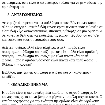
σε αναμένει, τότε είναι ο πιθανότερος τρόπος για να μην χάσεις την
προπόνησή σου.
ΑΝΤΑΓΩΝΙΣΜΟΣ
Δε νομίζω ότι πρέπει να πω πολλά για αυτόν. Εάν έκανες κάποιο
άθλημα επαγγελματικά ή ήδη κάνεις ερασιτεχνικά, τότε πιθανώς να
είσαι ήδη λίγο ανταγωνιστικός. Φυσικά, η ύπαρξη σε μια ομάδα θα
σε κάνει να θελήσεις να επιδείξεις τις ικανότητές σου, θα ωθήσει
και εσένα και τους συνασκούμενούς σου.
Δείχνει παιδικό, αλλά είναι αληθινό: ο αθλητισμός είναι
άσκηση….το άθλημα που παίζουμε σε μία ομάδα είναι ομαδική
άσκηση….το άθλημα που παίζουμε είναι πάντα κάτι πολύ
ωραίο….άρα η ομαδική άσκηση είναι πάντα κάτι πολύ ωραίο…
βλέπεις την λογική?
Εξάλλου, μην ξεχνάς ότι υπάρχει στόχος και ο «καλύτερος»
κερδίζει.
ΟΜΑΔΙΚΟ ΠΝΕΥΜΑ
Η ομάδα είναι η πιο μεγάλη ιδέα και ό,τι πιο ισχυρό υπάρχει. Ο
κοινός στόχος, τα κοινά βιώματα φέρνουν τα μέλη της πιο κοντά. Ο
καλύτερος τρόπος για την ενότητα της ομάδας είναι ότι ιδρώνουν