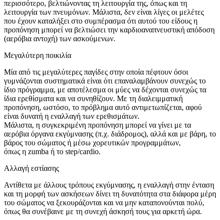
περισσότερο, βελτιώνοντας τη λειτουργία της, όπως και τη
λειτουργία των πνευμόνων. Μάλιστα, δεν είναι λίγες οι μελέτες
που έχουν καταλήξει στο συμπέρασμα ότι αυτού του είδους η
προπόνηση μπορεί να βελτιώσει την καρδιοαναπνευστική απόδοση
(αερόβια αντοχή) των ασκούμενων.
Μεγαλύτερη ποικιλία
Μία από τις μεγαλύτερες παγίδες στην οποία πέφτουν όσοι
γυμνάζονται συστηματικά είναι ότι επαναλαμβάνουν συνεχώς το
ίδιο πρόγραμμα, με αποτέλεσμα οι μύες να δέχονται συνεχώς τα
ίδια ερεθίσματα και να συνηθίζουν. Με τη διαλειμματική
προπόνηση, ωστόσο, το πρόβλημα αυτό αντιμετωπίζεται, αφού
είναι δυνατή η εναλλαγή των ερε­θισμάτων.
Μάλιστα, η συγκεκριμένη προπόνηση μπορεί να γίνει με τα
αερόβια όργανα εκγύμνασης (π.χ. διάδρομος), αλλά και με βάρη, το
βάρος του σώματος ή μέσω χορευτικών προγραμμάτων,
όπως η zumba ή το step/cardio.
Αλλαγή εστίασης
Αντίθετα με άλλους τρόπους εκγύμνασης, η εναλλαγή στην ένταση
και τη μορφή των ασκήσεων δίνει τη δυνατότητα στα διάφορα μέρη
του σώματος να ξεκουράζονται και να μην καταπονούνται πολύ,
όπως θα συνέβαινε με τη συνεχή άσκησή τους για αρκετή ώρα.