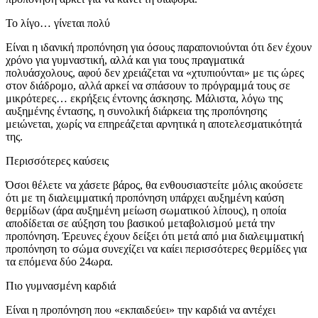
Το λίγο… γίνεται πολύ
Είναι η ιδανική προπόνηση για όσους παραπονιούνται ότι δεν έχουν
χρόνο για γυμναστική, αλλά και για τους πραγματικά
πολυάσχολους, αφού δεν χρειάζεται να «χτυπιούνται» με τις ώρες
στον διάδρομο, αλλά αρκεί να σπάσουν το πρόγραμμά τους σε
μικρότερες… εκρήξεις έντονης άσκησης. Μάλιστα, λόγω της
αυξημένης έντασης, η συνολική διάρκεια της προπό­νησης
μειώνεται, χωρίς να επηρεάζεται αρνητικά η αποτελεσμα­τικότητά
της.
Περισσότερες καύσεις
Όσοι θέλετε να χάσετε βάρος, θα ενθουσιαστείτε μόλις ακούσετε
ότι με τη διαλειμματική προπόνηση υπάρχει αυξημένη καύση
θερμίδων (άρα αυξημένη μείωση σωματικού λίπους), η οποία
αποδίδεται σε αύξηση του βασικού μεταβολισμού μετά την
προπόνηση. Έρευνες έχουν δείξει ότι μετά από μια διαλειμματική
προπόνηση το σώμα συνεχίζει να καίει περισσότερες θερμίδες για
τα επόμενα δύο 24ωρα.
Πιο γυμνασμένη καρδιά
Είναι η προπόνηση που «εκπαιδεύει» την καρδιά να αντέχει