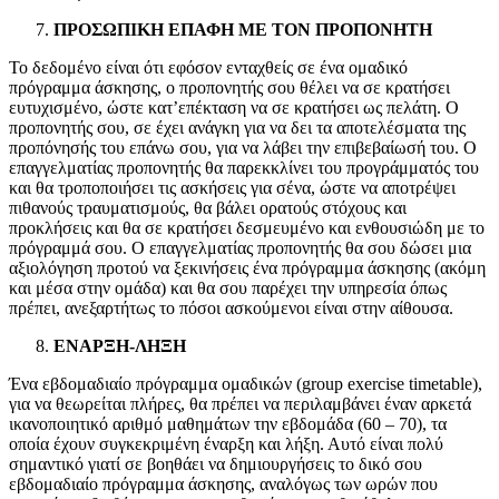
ΠΡΟΣΩΠΙΚΗ ΕΠΑΦΗ ΜΕ ΤΟΝ ΠΡΟΠΟΝΗΤΗ
Το δεδομένο είναι ότι εφόσον ενταχθείς σε ένα ομαδικό
πρόγραμμα άσκησης, ο προπονητής σου θέλει να σε κρατήσει
ευτυχισμένο, ώστε κατ’επέκταση να σε κρατήσει ως πελάτη. O
προπονητής σου, σε έχει ανάγκη για να δει τα αποτελέσματα της
προπόνησής του επάνω σου, για να λάβει την επιβεβαίωσή του. Ο
επαγγελματίας προπονητής θα παρεκκλίνει του προγράμματός του
και θα τροποποιήσει τις ασκήσεις για σένα, ώστε να αποτρέψει
πιθανούς τραυματισμούς, θα βάλει ορατούς στόχους και
προκλήσεις και θα σε κρατήσει δεσμευμένο και ενθουσιώδη με το
πρόγραμμά σου. Ο επαγγελματίας προπονητής θα σου δώσει μια
αξιολόγηση προτού να ξεκινήσεις ένα πρόγραμμα άσκησης (ακόμη
και μέσα στην ομάδα) και θα σου παρέχει την υπηρεσία όπως
πρέπει, ανεξαρτήτως το πόσοι ασκούμενοι είναι στην αίθουσα.
ΕΝΑΡΞΗ-ΛΗΞΗ
Ένα εβδομαδιαίο πρόγραμμα ομαδικών (group exercise timetable),
για να θεωρείται πλήρες, θα πρέπει να περιλαμβάνει έναν αρκετά
ικανοποιητικό αριθμό μαθημάτων την εβδομάδα (60 – 70), τα
οποία έχουν συγκεκριμένη έναρξη και λήξη. Αυτό είναι πολύ
σημαντικό γιατί σε βοηθάει να δημιουργήσεις το δικό σου
εβδομαδιαίο πρόγραμμα άσκησης, αναλόγως των ωρών που