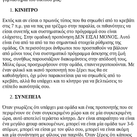
ΚΙΝΗΤΡΟ
Εκτός και αν είσαι ο πρωινός τύπος που θα σηκωθεί από το κρεβάτι
στις 7 π.μ. για να πας για τρέξιμο στην παραλία, οι πιθανότητες να
είσαι συνεπής και συστηματικός στο πρόγραμμά σου είναι
ελάχιστες. Στην ομαδική προπόνηση ΔΕΝ ΕΙΣΑΙ ΜΟΝΟΣ. Αυτό
είναι ένα από τα από τα πιο σημαντικά στοιχεία ρύθμισης της
ομάδας. Οι περισσότεροι άνθρωποι που προσπαθούν να βάλουν
από μόνοι τους ένα συστηματικό πρόγραμμα άσκησης στη ζωή
τους, συνήθως παρουσιάζουν διακυμάνσεις στην απόδοσή τους.
Μόλις όμως προσχωρήσουν στην ομάδα, επανενεργοποιούνται. Με
έναν φιλικό και ικανό προπονητή που ξέρει πως θα σε
καθοδηγήσει, όχι μόνο παρακινείσαι για να σηκωθείς από το
κρεβάτι, αλλά θα υπάρχει και το κίνητρο για να βελτιώσεις το
επίπεδο ικανότητάς σου.
ΣΥΝΕΠΕΙΑ
Όταν γνωρίζεις ότι υπάρχει μια ομάδα και ένας προπονητής που σε
περιμένουν σε έναν συγκεκριμένο χώρο και σε μία συγκεκριμένη
ώρα, αυτό αποτελεί τεράστιο κίνητρο. Δεν είναι απαραίτητο να είναι
ένα μεγάλο group ασκουμένων, μπορεί να είναι μία ομάδα των 3-6
ατόμων, μπορεί να είσαι με τον φίλο σου, μπορεί να είναι ακόμη
και μία συνάντηση με φίλους για παιχνίδι. Όταν ξέρεις ότι κάποιος