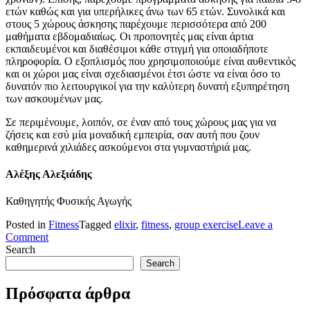
ετών καθώς και για υπερήλικες άνω των 65 ετών. Συνολικά και
στους 5 χώρους άσκησης παρέχουμε περισσότερα από 200
μαθήματα εβδομαδιαίως. Οι προπονητές μας είναι άρτια
εκπαιδευμένοι και διαθέσιμοι κάθε στιγμή για οποιαδήποτε
πληροφορία. Ο εξοπλισμός που χρησιμοποιούμε είναι αυθεντικός
και οι χώροι μας είναι σχεδιασμένοι έτσι ώστε να είναι όσο το
δυνατόν πιο λειτουργικοί για την καλύτερη δυνατή εξυπηρέτηση
των ασκουμένων μας.
Σε περιμένουμε, λοιπόν, σε έναν από τους χώρους μας για να
ζήσεις και εσύ μία μοναδική εμπειρία, σαν αυτή που ζουν
καθημερινά χιλιάδες ασκούμενοι στα γυμναστήριά μας.
Αλέξης Αλεξιάδης
Καθηγητής Φυσικής Αγωγής
Posted in
Fitness
Tagged
elixir
,
fitness
,
group exercise
Leave a
on
Comment
10
Search
ΛΟΓΟΙ
Search
ΝΑ
ΕΠΙΛΕΞΕΙΣ
Πρόσφατα άρθρα
ΟΜΑΔΙΚΑ