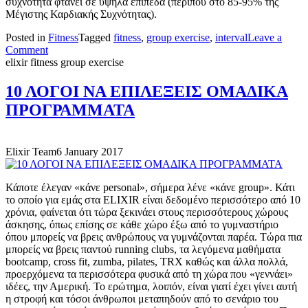
συχνότητα φτάνει σε υψηλά επίπεδα (περίπου στο 85-95% της
Μέγιστης Καρδιακής Συχνότητας).
Posted in
Fitness
Tagged
fitness
,
group exercise
,
interval
Leave a
on
Comment
INTERNAL
elixir
fitness
group exercise
TRAINING:
ΓΙΑΤΙ
10 ΛΟΓΟΙ ΝΑ ΕΠΙΛΕΞΕΙΣ ΟΜΑΔΙΚΑ
ΝΑ
ΠΡΟΓΡΑΜΜΑΤΑ
ΕΠΙΛΕΞΕΤΕ
ΤΗΝ
ΔΙΑΛΕΙΜΜΑΤΙΚΗ
ΠΡΟΠΟΝΗΣΗ.
Elixir Team
6 January 2017
Κάποτε έλεγαν «κάνε personal», σήμερα λένε «κάνε group». Κάτι
το οποίο για εμάς στα ELIXIR είναι δεδομένο περισσότερο από 10
χρόνια, φαίνεται ότι τώρα ξεκινάει στους περισσότερους χώρους
άσκησης, όπως επίσης σε κάθε χώρο έξω από το γυμναστήριο
όπου μπορείς να βρεις ανθρώπους να γυμνάζονται παρέα. Τώρα πια
μπορείς να βρεις παντού running clubs, τα λεγόμενα μαθήματα
bootcamp, cross fit, zumba, pilates, TRX καθώς και άλλα πολλά,
προερχόμενα τα περισσότερα φυσικά από τη χώρα που «γεννάει»
ιδέες, την Αμερική. Το ερώτημα, λοιπόν, είναι γιατί έχει γίνει αυτή
η στροφή και τόσοι άνθρωποι μεταπηδούν από το σενάριο του