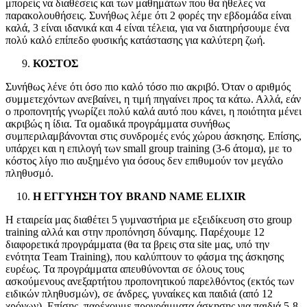
μπορείς να διαθέσεις και των μαθημάτων που θα ήθελες να
παρακολουθήσεις. Συνήθως λέμε ότι 2 φορές την εβδομάδα είναι
καλά, 3 είναι ιδανικά και 4 είναι τέλεια, για να διατηρήσουμε ένα
πολύ καλό επίπεδο φυσικής κατάστασης για καλύτερη ζωή.
ΚΟΣΤΟΣ
Συνήθως λένε ότι όσο πιο καλό τόσο πιο ακριβό. Όταν ο αριθμός
συμμετεχόντων ανεβαίνει, η τιμή πηγαίνει προς τα κάτω. Αλλά, εάν
ο προπονητής γνωρίζει πολύ καλά αυτό που κάνει, η ποιότητα μένει
ακριβώς η ίδια. Τα ομαδικά προγράμματα συνήθως
συμπεριλαμβάνονται στις συνδρομές ενός χώρου άσκησης. Επίσης,
υπάρχει και η επιλογή των small group training (3-6 άτομα), με το
κόστος λίγο πιο αυξημένο για όσους δεν επιθυμούν τον μεγάλο
πληθυσμό.
Η ΕΓΓΥΗΣΗ ΤΟΥ BRAND NAME
ELIXIR
Η εταιρεία μας διαθέτει 5 γυμναστήρια με εξειδίκευση στο group
training αλλά και στην προπόνηση δύναμης. Παρέχουμε 12
διαφορετικά προγράμματα (θα τα βρεις στα site μας, υπό την
ενότητα Τeam Training), που καλύπτουν το φάσμα της άσκησης
ευρέως. Τα προγράμματα απευθύνονται σε όλους τους
ασκούμενους ανεξαρτήτου προπονητικού παρελθόντος (εκτός των
ειδικών πληθυσμών), σε άνδρες, γυναίκες και παιδιά (από 12
χρόνων). Επίσης, παρέχουμε προγράμματα άσκησης για παιδιά 5-8