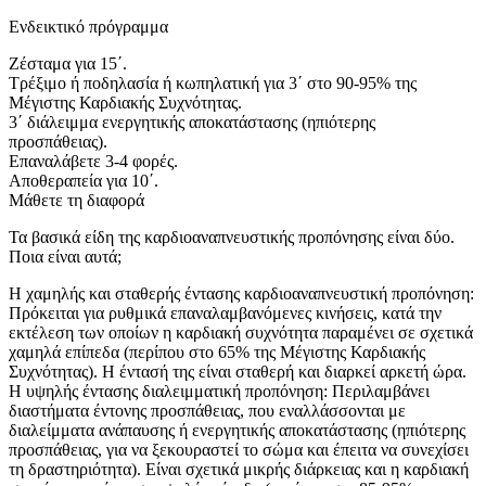
Ενδεικτικό πρόγραμμα
Ζέσταμα για 15΄.
Τρέξιμο ή ποδηλασία ή κωπηλατική για 3΄ στο 90-95% της
Μέγιστης Καρδιακής Συχνότητας.
3΄ διάλειμμα ενεργητικής αποκατάστασης (ηπιότερης
προσπάθειας).
Επαναλάβετε 3-4 φορές.
Αποθεραπεία για 10΄.
Μάθετε τη διαφορά
Τα βασικά είδη της καρδιοαναπνευστικής προπόνησης είναι δύο.
Ποια είναι αυτά;
Η χαμηλής και σταθερής έντασης καρδιοαναπνευστική προπόνηση:
Πρόκειται για ρυθμικά επαναλαμβανόμενες κινήσεις, κατά την
εκτέλεση των οποίων η καρδιακή συχνότητα παραμένει σε σχετικά
χαμηλά επίπεδα (περίπου στο 65% της Μέγιστης Καρδιακής
Συχνότητας). Η έντασή της είναι σταθερή και διαρκεί αρκετή ώρα.
Η υψηλής έντασης διαλειμματική προπόνηση: Περιλαμβάνει
διαστήματα έντονης προσπάθειας, που εναλλάσσονται με
διαλείμματα ανάπαυσης ή ενεργητικής αποκατάστασης (ηπιότερης
προσπάθειας, για να ξεκουραστεί το σώμα και έπειτα να συνεχίσει
τη δραστηριότητα). Είναι σχετικά μικρής διάρκειας και η καρδιακή