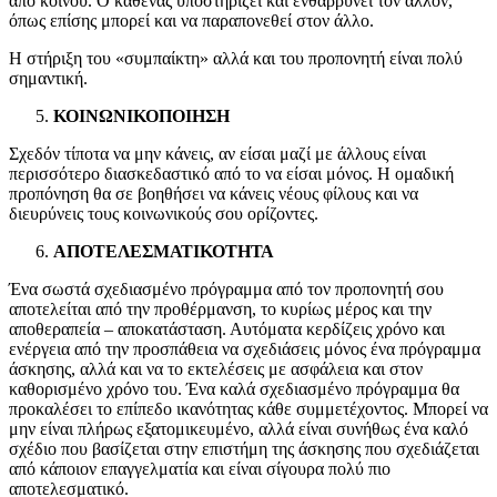
από κοινού. Ο καθένας υποστηρίζει και ενθαρρύνει τον άλλον,
όπως επίσης μπορεί και να παραπονεθεί στον άλλο.
Η στήριξη του «συμπαίκτη» αλλά και του προπονητή είναι πολύ
σημαντική.
ΚΟΙΝΩΝΙΚΟΠΟΙΗΣΗ
Σχεδόν τίποτα να μην κάνεις, αν είσαι μαζί με άλλους είναι
περισσότερο διασκεδαστικό από το να είσαι μόνος. Η ομαδική
προπόνηση θα σε βοηθήσει να κάνεις νέους φίλους και να
διευρύνεις τους κοινωνικούς σου ορίζοντες.
ΑΠΟΤΕΛΕΣΜΑΤΙΚΟΤΗΤΑ
Ένα σωστά σχεδιασμένο πρόγραμμα από τον προπονητή σου
αποτελείται από την προθέρμανση, το κυρίως μέρος και την
αποθεραπεία – αποκατάσταση. Αυτόματα κερδίζεις χρόνο και
ενέργεια από την προσπάθεια να σχεδιάσεις μόνος ένα πρόγραμμα
άσκησης, αλλά και να το εκτελέσεις με ασφάλεια και στον
καθορισμένο χρόνο του. Ένα καλά σχεδιασμένο πρόγραμμα θα
προκαλέσει το επίπεδο ικανότητας κάθε συμμετέχοντος. Μπορεί να
μην είναι πλήρως εξατομικευμένο, αλλά είναι συνήθως ένα καλό
σχέδιο που βασίζεται στην επιστήμη της άσκησης που σχεδιάζεται
από κάποιον επαγγελματία και είναι σίγουρα πολύ πιο
αποτελεσματικό.