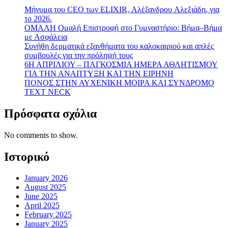
ΠΡΟΓΡΑΜΜΑΤΑ
Mήνυμα του CEO των ELIXIR, Αλέξανδρου Aλεξιάδη, για
το 2026.
ΟΜΑΛΗ Ομαλή Επιστροφή στο Γυμναστήριο: Βήμα–Βήμα
με Ασφάλεια
Συνήθη δερματικά εξανθήματα του καλοκαιριού και απλές
συμβουλές για την πρόληψή τους
6Η ΑΠΡΙΛΙΟΥ – ΠΑΓΚΟΣΜΙΑ ΗΜΕΡΑ ΑΘΛΗΤΙΣΜΟΥ
ΓΙΑ ΤΗΝ ΑΝΑΠΤΥΞΗ ΚΑΙ ΤΗΝ ΕΙΡΗΝΗ
ΠΟΝΟΣ ΣΤΗΝ ΑΥΧΕΝΙΚΗ ΜΟΙΡΑ ΚΑΙ ΣΥΝΔΡΟΜΟ
TEXT NECK
Πρόσφατα σχόλια
No comments to show.
Ιστορικό
January 2026
August 2025
June 2025
April 2025
February 2025
January 2025